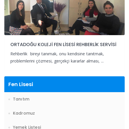
9 - Van'dayız!... Van Gezimiz... (YENİ)
10 - İl Şampiyonuyuz...???????????? (YENİ)
1 - 1 MART 2026 BURSLULUK 7. SINIF CEVAP ANAHTARLARI... (YENİ)
ORTADOĞU KOLEJİ FEN LİSESİ REHBERLİK SERVİSİ
Rehberlik bireyi tanımak, onu kendisine tanıtmak,
problemlerini çözmesi, gerçekçi kararlar alması, ...
Fen Lisesi
Tanıtım
Kadromuz
Yemek Listesi