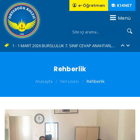
e-Öğretmen
K14NET
Menü
10 - İl Şampiyonuyuz...???????????? (YENİ)
1 - 1 MART 2026 BURSLULUK 7. SINIF CEVAP ANAHTARLARI... (YENİ)
2 - 1 MART 2026 BURSLULUK 6. SINIF CEVAP ANAHTARLARI... (YENİ)
Rehberlik
3 - 1 MART 2026 BURSLULUK 5. SINIF CEVAP ANAHTARLARI... (YENİ)
Anasayfa
/
Fen Lisesi
/
Rehberlik
4 - 1 MART 2026 BURSLULUK 4. SINIF CEVAP ANAHTARLARI... (YENİ)
5 - Green Me eTwinning Projemiz... (YENİ)
6 - E-TWINING "MAGIC MASCOTS"
7 - 23 Nisan Ulusal egemenlik ve Çocuk Bayramını Forum AVM'de Coşkuyla kutladık....
8 - Geleneksel "Bisiklet Turumuz"....