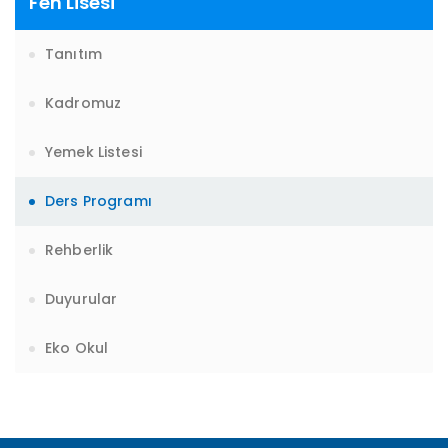
Fen Lisesi
9 - Van'dayız!... Van Gezimiz... (YENİ)
Tanıtım
10 - İl Şampiyonuyuz...???????????? (YENİ)
1 - 1 MART 2026 BURSLULUK 7. SINIF CEVAP ANAHTARLARI... (YENİ)
Kadromuz
Yemek Listesi
Ders Programı
Rehberlik
Duyurular
Eko Okul