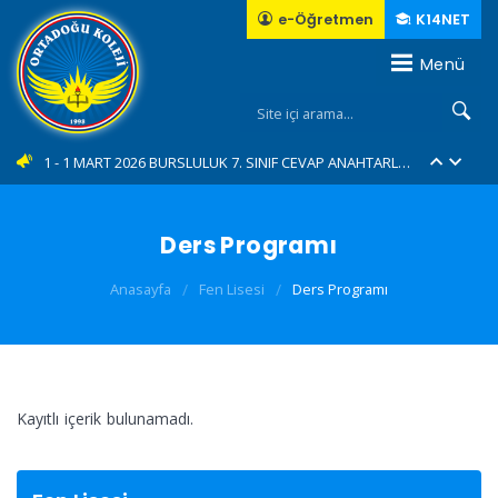
e-Öğretmen
K14NET
Menü
10 - İl Şampiyonuyuz...???????????? (YENİ)
1 - 1 MART 2026 BURSLULUK 7. SINIF CEVAP ANAHTARLARI... (YENİ)
2 - 1 MART 2026 BURSLULUK 6. SINIF CEVAP ANAHTARLARI... (YENİ)
Ders Programı
3 - 1 MART 2026 BURSLULUK 5. SINIF CEVAP ANAHTARLARI... (YENİ)
Anasayfa
/
Fen Lisesi
/
Ders Programı
4 - 1 MART 2026 BURSLULUK 4. SINIF CEVAP ANAHTARLARI... (YENİ)
5 - Green Me eTwinning Projemiz... (YENİ)
6 - E-TWINING "MAGIC MASCOTS"
Kayıtlı içerik bulunamadı.
7 - 23 Nisan Ulusal egemenlik ve Çocuk Bayramını Forum AVM'de Coşkuyla kutladık....
8 - Geleneksel "Bisiklet Turumuz"....