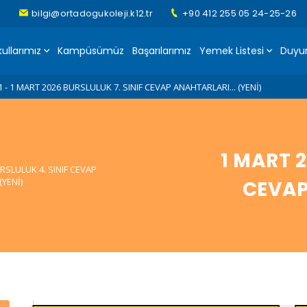
bilgi@ortadogukoleji.k12.tr
+90 412 255 05 24-25-26
ullarımız
Kampüsümüz
Başarılarımız
Yemek Listesi
Duyur
10 - İl Şampiyonuyuz...???????????? (YENİ)
1 - 1 MART 2026 BURSLULUK 7. SINIF CEVAP ANAHTARLARI... (YENİ)
2 - 1 MART 2026 BURSLULUK 6. SINIF CEVAP ANAHTARLARI... (YENİ)
3 - 1 MART 2026 BURSLULUK 5. SINIF CEVAP ANAHTARLARI... (YENİ)
1 MART 
4 - 1 MART 2026 BURSLULUK 4. SINIF CEVAP ANAHTARLARI... (YENİ)
RSLULUK 4. SINIF CEVAP
(YENİ)
CEVAP
5 - Green Me eTwinning Projemiz... (YENİ)
6 - E-TWINING "MAGIC MASCOTS"
7 - 23 Nisan Ulusal egemenlik ve Çocuk Bayramını Forum AVM'de Coşkuyla kut
8 - Geleneksel "Bisiklet Turumuz"....
9 - Van'dayız!... Van Gezimiz... (YENİ)
10 - İl Şampiyonuyuz...???????????? (YENİ)