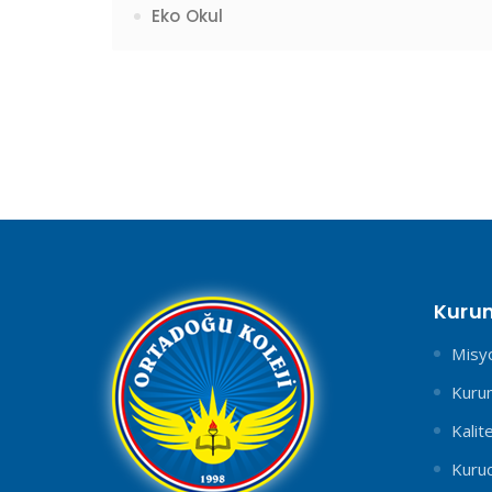
Eko Okul
Kuru
Misy
Kurum
Kalit
Kuru