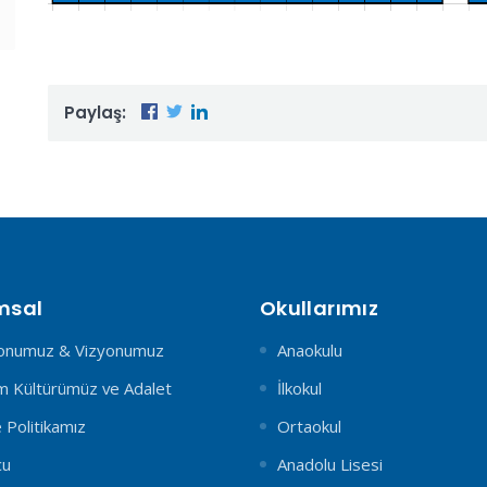
Paylaş:
msal
Okullarımız
onumuz & Vizyonumuz
Anaokulu
 Kültürümüz ve Adalet
İlkokul
e Politikamız
Ortaokul
cu
Anadolu Lisesi