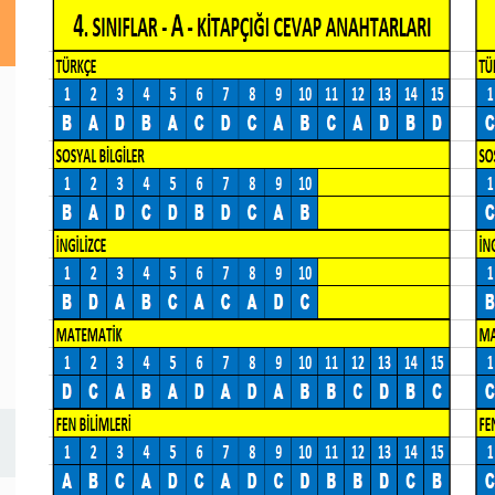
1 - 1 MART 2026 BURSLULUK 7. SINIF CEVAP ANAHTARLARI... (YENİ)