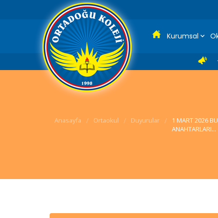
Kurumsal
Ok
Anasayfa
/
Ortaokul
/
Duyurular
/
1 MART 2026 BU
ANAHTARLARI... 