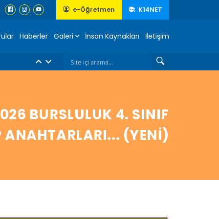
e-Öğretmen
K14NET
ular
Haberler
Galeri
İnsan Kaynakları
İletişim
2026 BURSLULUK 4. SINIF
 ANAHTARLARI... (YENİ)
ladık....