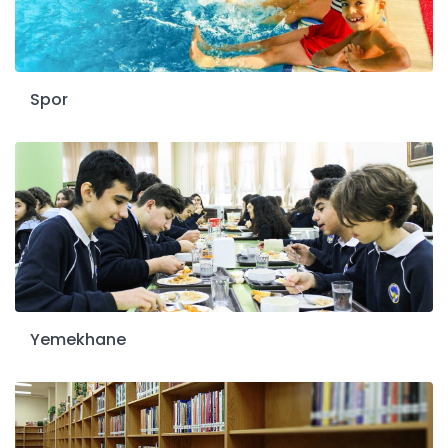
9 - Van'dayız!... Van Gezimiz... (YENİ)
10 - İl Şampiyonuyuz...???????????? (YENİ)
Spor
1 - 1 MART 2026 BURSLULUK 7. SINIF CEVAP ANAHTARLARI... (YENİ)
Yemekhane