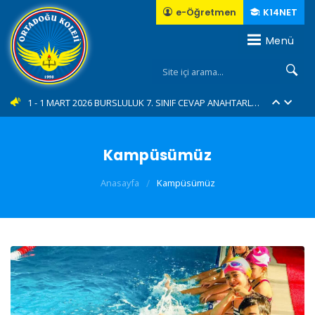
e-Öğretmen
K14NET
Menü
10 - İl Şampiyonuyuz...???????????? (YENİ)
1 - 1 MART 2026 BURSLULUK 7. SINIF CEVAP ANAHTARLARI... (YENİ)
2 - 1 MART 2026 BURSLULUK 6. SINIF CEVAP ANAHTARLARI... (YENİ)
Kampüsümüz
3 - 1 MART 2026 BURSLULUK 5. SINIF CEVAP ANAHTARLARI... (YENİ)
Anasayfa
/
Kampüsümüz
4 - 1 MART 2026 BURSLULUK 4. SINIF CEVAP ANAHTARLARI... (YENİ)
5 - Green Me eTwinning Projemiz... (YENİ)
6 - E-TWINING "MAGIC MASCOTS"
7 - 23 Nisan Ulusal egemenlik ve Çocuk Bayramını Forum AVM'de Coşkuyla kutladık....
8 - Geleneksel "Bisiklet Turumuz"....