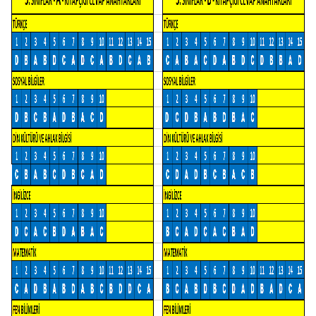
9 - Van'dayız!... Van Gezimiz... (YENİ)
10 - İl Şampiyonuyuz...???????????? (YENİ)
1 - 1 MART 2026 BURSLULUK 7. SINIF CEVAP ANAHTARLARI... (YENİ)