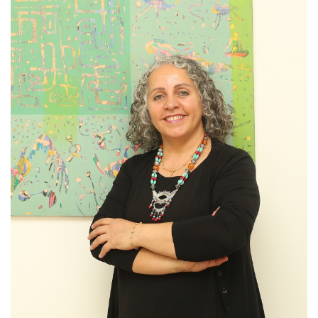
9 - Van'dayız!... Van Gezimiz... (YENİ)
10 - İl Şampiyonuyuz...???????????? (YENİ)
1 - 1 MART 2026 BURSLULUK 7. SINIF CEVAP ANAHTARLARI... (YENİ)