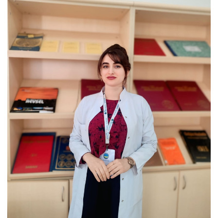
9 - Van'dayız!... Van Gezimiz... (YENİ)
10 - İl Şampiyonuyuz...???????????? (YENİ)
1 - 1 MART 2026 BURSLULUK 7. SINIF CEVAP ANAHTARLARI... (YENİ)