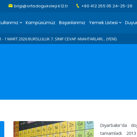
bilgi@ortadogukoleji.k12.tr
+90 412 255 05 24-25-26
ullarımız
Kampüsümüz
Başarılarımız
Yemek Listesi
Duyur
10 - İl Şampiyonuyuz...???????????? (YENİ)
1 - 1 MART 2026 BURSLULUK 7. SINIF CEVAP ANAHTARLARI... (YENİ)
2 - 1 MART 2026 BURSLULUK 6. SINIF CEVAP ANAHTARLARI... (YENİ)
3 - 1 MART 2026 BURSLULUK 5. SINIF CEVAP ANAHTARLARI... (YENİ)
4 - 1 MART 2026 BURSLULUK 4. SINIF CEVAP ANAHTARLARI... (YENİ)
5 - Green Me eTwinning Projemiz... (YENİ)
6 - E-TWINING "MAGIC MASCOTS"
7 - 23 Nisan Ulusal egemenlik ve Çocuk Bayramını Forum AVM'de Coşkuyla kut
8 - Geleneksel "Bisiklet Turumuz"....
9 - Van'dayız!... Van Gezimiz... (YENİ)
Diyarbakır’da do
tamamladı. 2013 
10 - İl Şampiyonuyuz...???????????? (YENİ)