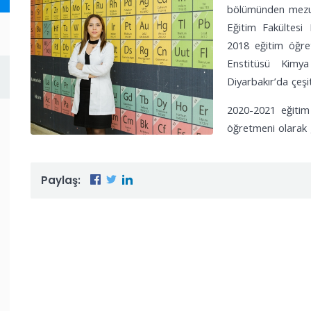
bölümünden mezun 
1 - 1 MART 2026 BURSLULUK 7. SINIF CEVAP ANAHTARLARI... (YENİ)
Eğitim Fakültesi
2018 eğitim öğret
Enstitüsü Kimya
Diyarbakır’da çeşi
2020-2021 eğiti
öğretmeni olarak
Paylaş: