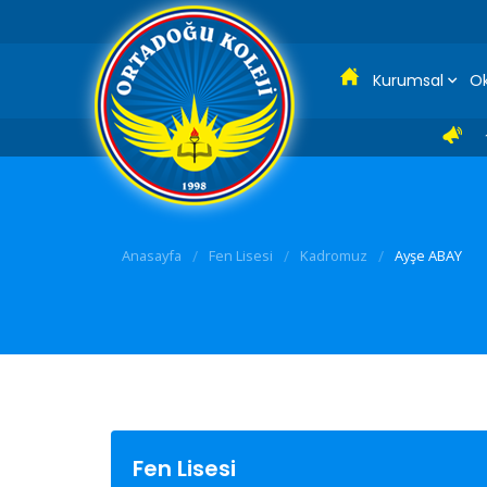
Kurumsal
Ok
Anasayfa
/
Fen Lisesi
/
Kadromuz
/
Ayşe ABAY
Fen Lisesi