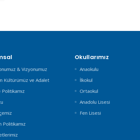
msal
Okullarımız
onumuz & Vizyonumuz
Anaokulu
 Kültürümüz ve Adalet
İlkokul
e Politikamız
Ortaokul
cu
Anadolu Lisesi
çemiz
Fen Lisesi
m Politikamız
etlerimiz