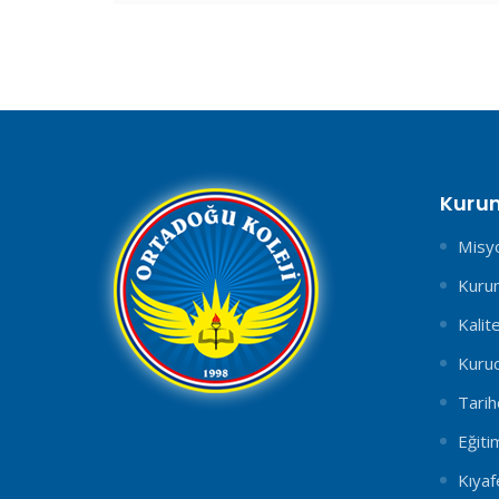
Kuru
Misy
Kurum
Kalit
Kuru
Tarih
Eğiti
Kıyaf