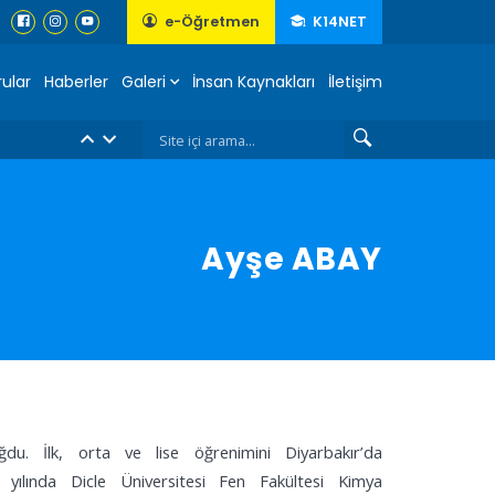
e-Öğretmen
K14NET
ular
Haberler
Galeri
İnsan Kaynakları
İletişim
Ayşe ABAY
ladık....
ğdu. İlk, orta ve lise öğrenimini Diyarbakır’da
yılında Dicle Üniversitesi Fen Fakültesi Kimya