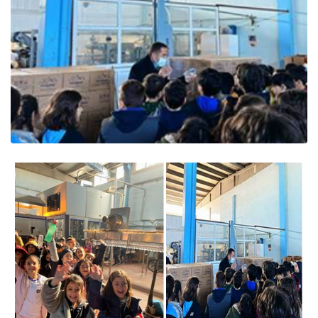
9 - Van'dayız!... Van Gezimiz... (YENİ)
10 - İl Şampiyonuyuz...???????????? (YENİ)
1 - 1 MART 2026 BURSLULUK 7. SINIF CEVAP ANAHTARLARI... (YENİ)