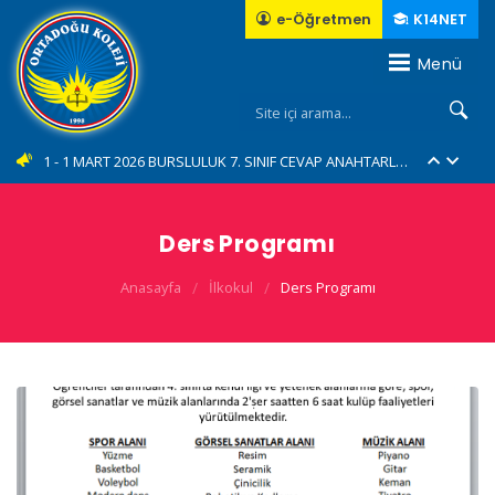
e-Öğretmen
K14NET
Menü
10 - İl Şampiyonuyuz...???????????? (YENİ)
1 - 1 MART 2026 BURSLULUK 7. SINIF CEVAP ANAHTARLARI... (YENİ)
2 - 1 MART 2026 BURSLULUK 6. SINIF CEVAP ANAHTARLARI... (YENİ)
Ders Programı
3 - 1 MART 2026 BURSLULUK 5. SINIF CEVAP ANAHTARLARI... (YENİ)
Anasayfa
/
İlkokul
/
Ders Programı
4 - 1 MART 2026 BURSLULUK 4. SINIF CEVAP ANAHTARLARI... (YENİ)
5 - Green Me eTwinning Projemiz... (YENİ)
6 - E-TWINING "MAGIC MASCOTS"
7 - 23 Nisan Ulusal egemenlik ve Çocuk Bayramını Forum AVM'de Coşkuyla kutladık....
8 - Geleneksel "Bisiklet Turumuz"....