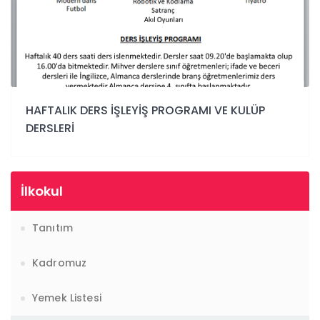
9 - Van'dayız!... Van Gezimiz... (YENİ)
10 - İl Şampiyonuyuz...???????????? (YENİ)
1 - 1 MART 2026 BURSLULUK 7. SINIF CEVAP ANAHTARLARI... (YENİ)
HAFTALIK DERS İŞLEYİŞ PROGRAMI VE KULÜP
DERSLERİ
İlkokul
Tanıtım
Kadromuz
Yemek Listesi