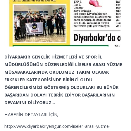
DİYARBAKIR GENÇLİK HİZMETLERİ VE SPOR İL
MÜDÜRLÜĞÜNÜN DÜZENLEDİĞİ LİSELER ARASI YÜZME
MÜSABAKALARINDA OKULUMUZ TAKIM OLARAK
ERKEKLER KATEGORİSİNDE BİRİNCİ OLDU.
ÖĞRENCİLERİMİZİ GÖSTERMİŞ OLDUKLARI BU BÜYÜK
BAŞARIDAN DOLAYI TEBRİK EDİYOR BAŞARILARININ
DEVAMINI DİLİYORUZ...
HABERİN DETAYLARI İÇİN;
http://www.diyarbakiryenigun.com/liseler-arasi-yuzme-