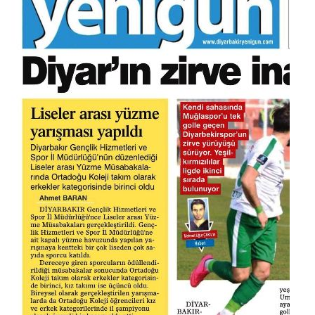
9 - Van'dayız!... Van Gezimiz... (YENİ)
10 - İl Şampiyonuyuz...???????????? (YENİ)
1 - 1 MART 2026 BURSLULUK 7. SINIF CEVAP ANAHTARLARI... (YENİ)