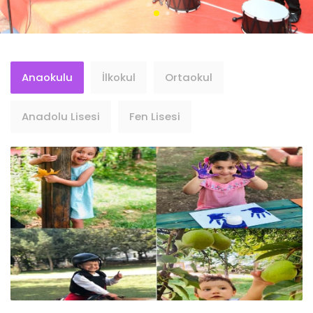
10 - İl Şampiyonuyuz...???????????? (YENİ)
1 - 1 MART 2026 BURSLULUK 7. SINIF CEVAP ANAHTARLARI... (YENİ)
Anaokulu
İlkokul
Ortaokul
Anadolu Lisesi
Fen Lisesi