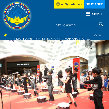
e-Öğretmen
K14NET
Menü
10 - İl Şampiyonuyuz...???????????? (YENİ)
1 - 1 MART 2026 BURSLULUK 7. SINIF CEVAP ANAHTARLARI... (YENİ)
2 - 1 MART 2026 BURSLULUK 6. SINIF CEVAP ANAHTARLARI... (YENİ)
3 - 1 MART 2026 BURSLULUK 5. SINIF CEVAP ANAHTARLARI... (YENİ)
4 - 1 MART 2026 BURSLULUK 4. SINIF CEVAP ANAHTARLARI... (YENİ)
5 - Green Me eTwinning Projemiz... (YENİ)
6 - E-TWINING "MAGIC MASCOTS"
7 - 23 Nisan Ulusal egemenlik ve Çocuk Bayramını Forum AVM'de Coşkuyla kutladık....
8 - Geleneksel "Bisiklet Turumuz"....
9 - Van'dayız!... Van Gezimiz... (YENİ)