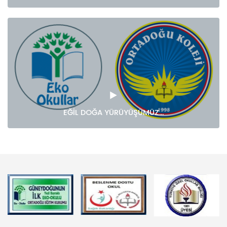
EĞİL DOĞA YÜRÜYÜŞÜMÜZ...