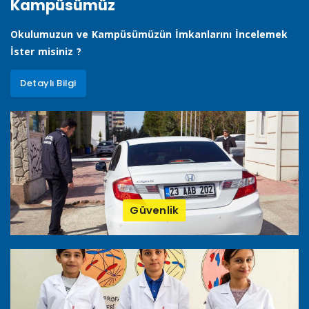
Kampüsümüz
Okulumuzun ve Kampüsümüzün İmkanlarını İncelemek
İster misiniz ?
Detaylı Bilgi
Güvenlik