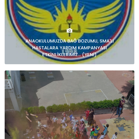
ANAOKULUMUZDA BAĞ BOZUMU, SMA'LI
HASTALARA YARDIM KAMPANYASI
ETKİNLİKLERİMİZ... (YENİ)