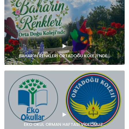
BAHAR'IN RENKLERİ ORTADOĞU KOLEJİ'NDE...
EKO OKUL ORMAN HAFTASI VİDEOMUZ...