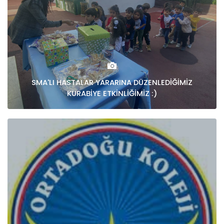
SMA'LI HASTALAR YARARINA DÜZENLEDİĞİMİZ
KURABİYE ETKİNLİĞİMİZ :)